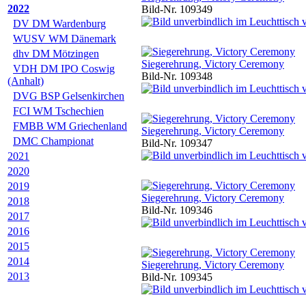
2022
Bild-Nr. 109349
DV DM Wardenburg
WUSV WM Dänemark
dhv DM Mötzingen
Siegerehrung, Victory Ceremony
VDH DM IPO Coswig
Bild-Nr. 109348
(Anhalt)
DVG BSP Gelsenkirchen
FCI WM Tschechien
FMBB WM Griechenland
Siegerehrung, Victory Ceremony
DMC Championat
Bild-Nr. 109347
2021
2020
2019
Siegerehrung, Victory Ceremony
2018
Bild-Nr. 109346
2017
2016
2015
2014
Siegerehrung, Victory Ceremony
2013
Bild-Nr. 109345