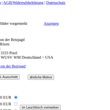
m
|
AGB/Widerrufsbelehrung
|
Datenschutz
lder vorgemerkt
Anzeigen
von der Beizjagd
 Rixen
4
 3333 Pixel
> WUSV WM Deutschland > USA
von der Beizjagd
00 EUR
90 EUR