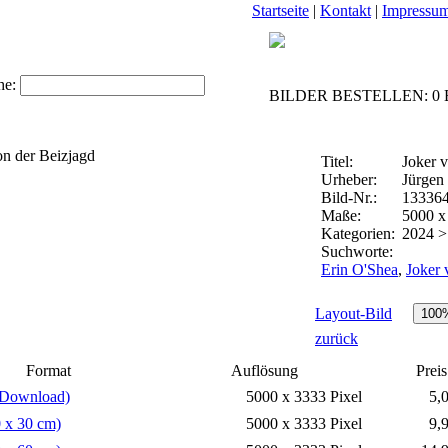
Startseite
|
Kontakt
|
Impressu
he:
BILDER BESTELLEN: 0 Bi
Titel:
Joker 
Urheber:
Jürgen
Bild-Nr.:
13336
Maße:
5000 x
Kategorien:
2024 
Suchworte:
Erin O'Shea
,
Joker 
Layout-Bild
zurück
Format
Auflösung
Preis
(Download)
5000 x 3333 Pixel
5,
0 x 30 cm)
5000 x 3333 Pixel
9,